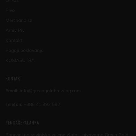
O Nas
Pivo
Merchandise
Arhiv Piv
Kontakt
Pogoji poslovanja
KOMASUTRA
KONTAKT
Email:
info@greengoldbrewing.com
Telefon:
+386 41 892 592
#ENGAŠEPALAHKA
Ponosni na savinjsko zeleno zlato – pivovarna Green Gold