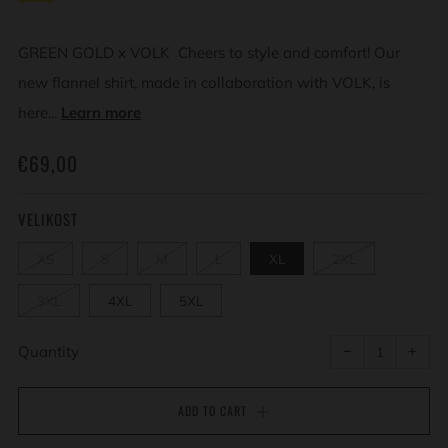
GREEN GOLD x VOLK Cheers to style and comfort! Our
new flannel shirt, made in collaboration with VOLK, is
here...
Learn more
REGULAR
€69,00
PRICE
VELIKOST
XS
S
M
L
XL
2XL
3XL
4XL
5XL
Reduce
Incr
item
item
Quantity
−
+
quantity
quant
by
by
one
one
ADD TO CART