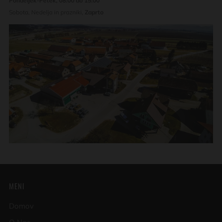
Pondeljek-Petek, 08:00 do 15:00
Sobota, Nedelja in prazniki,
Zaprto
MENI
Domov