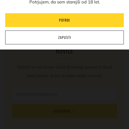
Potrjujem, da sem starejši od 18 let.
tab
REVIEWS
(0)
Open
POTRDI
tab
ZAPUSTI
NOVICE
Naroči se na Green Gold Brewing novice in bodi
med prvimi, ki bo izvedel naše novosti.
Email
SUBSCRIBE