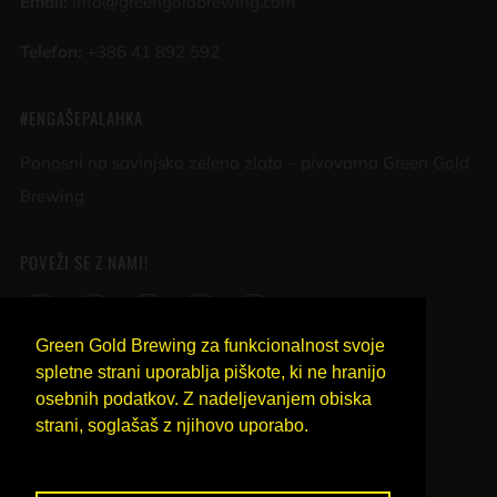
Email:
info@greengoldbrewing.com
Telefon:
+386 41 892 592
#ENGAŠEPALAHKA
Ponosni na savinjsko zeleno zlato – pivovarna Green Gold
Brewing
POVEŽI SE Z NAMI!
Facebook
Instagram
YouTube
Untappd
LinkedIn
Green Gold Brewing za funkcionalnost svoje
spletne strani uporablja piškote, ki ne hranijo
osebnih podatkov. Z nadeljevanjem obiska
COUNTRY
strani, soglašaš z njihovo uporabo.
SLOVENIA (EUR €)
Več o piškotih.