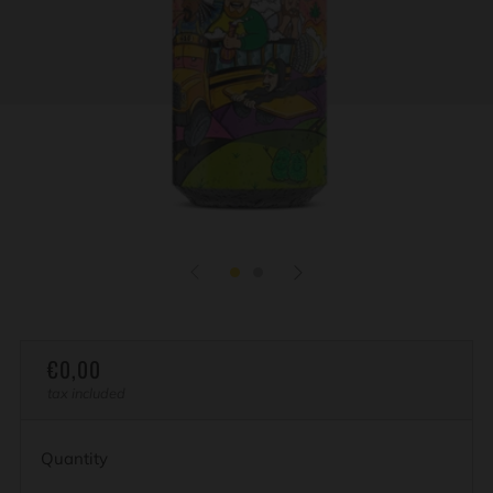
REGULAR
€0,00
PRICE
tax included
Quantity