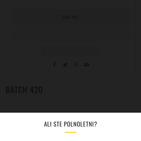
SOLD OUT
Facebook
Twitter
Pinterest
Email
BATCH 420
NAŠA OBLJUBA KAKOVOSTI
Open
ALI STE POLNOLETNI?
tab
DODATNO
Open