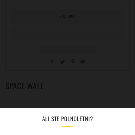
SOLD OUT
Facebook
Twitter
Pinterest
Email
SPACE WALL
NAŠA OBLJUBA KAKOVOSTI
Open
ALI STE POLNOLETNI?
tab
DODATNO
Open