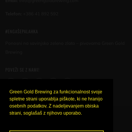
Email:
info@greengoldbrewing.com
Telefon:
+386 41 892 592
#ENGAŠEPALAHKA
Ponosni na savinjsko zeleno zlato – pivovarna Green Gold
Brewing
POVEŽI SE Z NAMI!
Facebook
Instagram
YouTube
Untappd
LinkedIn
Green Gold Brewing za funkcionalnost svoje
spletne strani uporablja piškote, ki ne hranijo
osebnih podatkov. Z nadeljevanjem obiska
COUNTRY
strani, soglašaš z njihovo uporabo.
SLOVENIA (EUR €)
Več o piškotih.