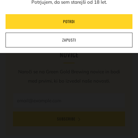
Potrjujem, da sem starejši od 18 let.
tab
REVIEWS
(0)
Open
POTRDI
tab
ZAPUSTI
NOVICE
Naroči se na Green Gold Brewing novice in bodi
med prvimi, ki bo izvedel naše novosti.
Email
SUBSCRIBE