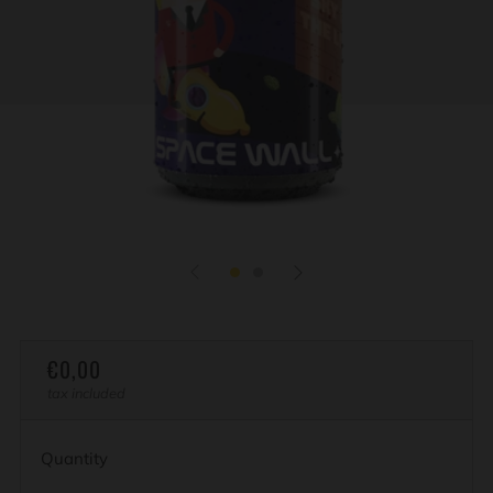
REGULAR
€0,00
PRICE
tax included
Quantity