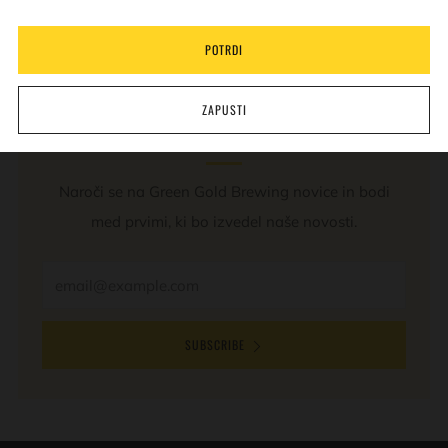
REVIEWS
(0)
Open
tab
POTRDI
ZAPUSTI
NOVICE
Naroči se na Green Gold Brewing novice in bodi
med prvimi, ki bo izvedel naše novosti.
Email
SUBSCRIBE