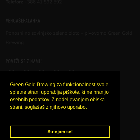
Telefon:
+386 41 892 592
#ENGAŠEPALAHKA
Ponosni na savinjsko zeleno zlato – pivovarna Green Gold
Brewing
POVEŽI SE Z NAMI!
Facebook
Instagram
YouTube
Untappd
LinkedIn
Green Gold Brewing za funkcionalnost svoje
spletne strani uporablja piškote, ki ne hranijo
osebnih podatkov. Z nadeljevanjem obiska
COUNTRY
strani, soglašaš z njihovo uporabo.
SLOVENIA (EUR €)
Več o piškotih.
Strinjam se!
Powered by Shopify
| IZDELAVA:
IN-SPIRE.SI