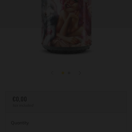
REGULAR
€0,00
PRICE
tax included
Quantity