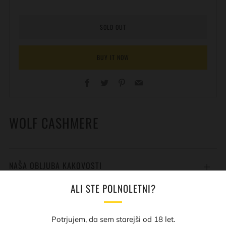
SOLD OUT
BUY IT NOW
Facebook
Twitter
Pinterest
Email
WOLF CASHMERE
NAŠA OBLJUBA KAKOVOSTI
Open
tab
ALI STE POLNOLETNI?
DODATNO
Open
tab
Potrjujem, da sem starejši od 18 let.